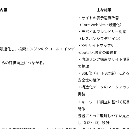
内容
主な施策
・サイトの表示速度改善
（Core Web Vitals最適化）
・モバイルフレンドリー対応
（レスポンシブデザイン）
・XMLサイトマップや
を最適化し、検索エンジンのクロール・インデ
robots.txt設定の最適化
・内部リンク構造やサイト階
からの評価向上につながる。
の整理
・SSL化（HTTPS対応）によ
安全性の確保
・構造化データのマークアッ
実装
・キーワード調査に基づく記
制作
読者にとって理解しやすい見
し（H2・H3）設計