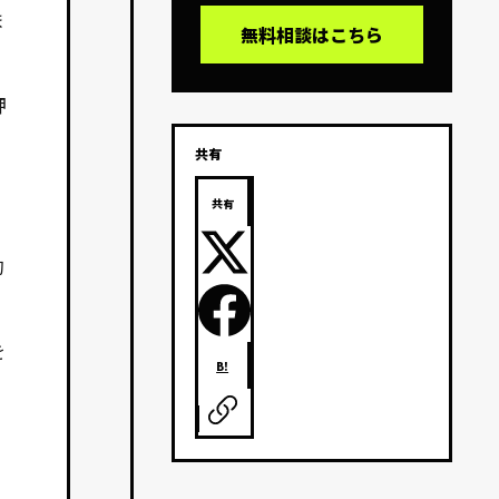
ま
無料相談はこちら
押
共有
共有
的
を
B!