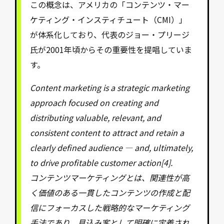
この概念は、アメリカの「コンテンツ・マー
ケティング・インスティチュート（CMI）」
が体系化しており、代表のジョー・プリージ
氏が2001年頃からその重要性を提唱していま
す。
Content marketing is a strategic marketing
approach focused on creating and
distributing valuable, relevant, and
consistent content to attract and retain a
clearly defined audience — and, ultimately,
to drive profitable customer action[4].
コンテンツマーケティングとは、関連性が高
く価値のある一貫したコンテンツの作成と配
信にフォーカスした戦略的なマーケティング
手法であり、見込み客として明確に定義され