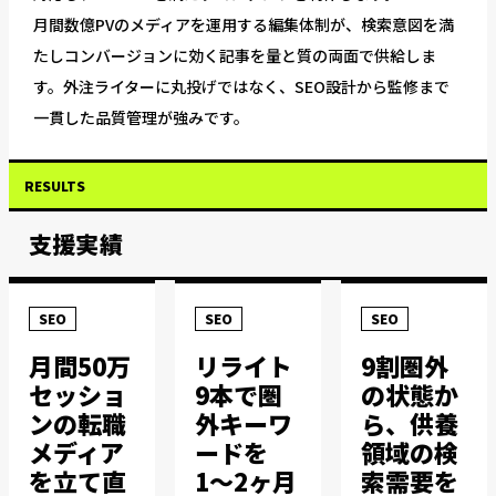
月間数億PVのメディアを運用する編集体制が、検索意図を満
たしコンバージョンに効く記事を量と質の両面で供給しま
す。外注ライターに丸投げではなく、SEO設計から監修まで
一貫した品質管理が強みです。
RESULTS
支援実績
SEO
SEO
SEO
月間50万
リライト
9割圏外
セッショ
9本で圏
の状態か
ンの転職
外キーワ
ら、供養
メディア
ードを
領域の検
を立て直
1〜2ヶ月
索需要を