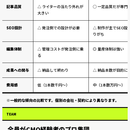
記事品質
△ ライターの当たり外れが
◯ 一定品質だが専門
大きい
SEO設計
△ 発注側での設計が必要
△ 制作が主でSEO設
りがち
編集体制
△ 管理コストが発注側に乗
◎ 量産体制は強い
る
成果への関与
△ 納品して終わり
△ 納品本数が目的に
費用感
低（1本数千円〜）
中（1本数万円〜）
※一般的な傾向の比較です。個別の会社・契約により異なります。
TEAM
全員がCMO経験者のプロ集団