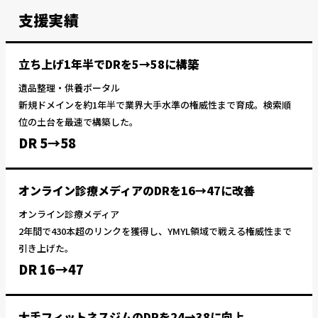
支援実績
立ち上げ1年半でDRを5→58に構築
遺品整理・供養ポータル
新規ドメインを約1年半で業界大手水準の権威性まで育成。検索順
位の土台を最速で構築した。
DR 5→58
オンライン診療メディアのDRを16→47に改善
オンライン診療メディア
2年間で430本超のリンクを獲得し、YMYL領域で戦える権威性まで
引き上げた。
DR 16→47
大手フィットネスジムのDRを24→38に向上