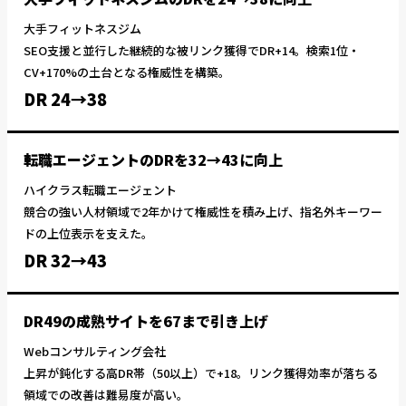
大手フィットネスジム
SEO支援と並行した継続的な被リンク獲得でDR+14。検索1位・
CV+170%の土台となる権威性を構築。
DR 24→38
転職エージェントのDRを32→43に向上
ハイクラス転職エージェント
競合の強い人材領域で2年かけて権威性を積み上げ、指名外キーワー
ドの上位表示を支えた。
DR 32→43
DR49の成熟サイトを67まで引き上げ
Webコンサルティング会社
上昇が鈍化する高DR帯（50以上）で+18。リンク獲得効率が落ちる
領域での改善は難易度が高い。