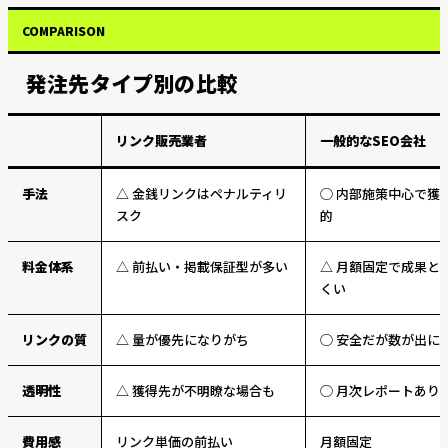
COMPARISON
発注先タイプ別の比較
リンク販売業者
一般的なSEO会社
手法
△ 金銭リンクはペナルティリ
◯ 内部施策中心で獲
スク
的
料金体系
△ 前払い・掲載保証型が多い
△ 月額固定で成果と
くい
リンクの質
△ 量が優先になりがち
◯ 安全だが数が出に
透明性
△ 獲得先が不明瞭な場合も
◯ 月次レポートあり
費用感
リンク単価の前払い
月額固定