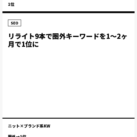
1位
SEO
リライト9本で圏外キーワードを1〜2ヶ
月で1位に
ニット×ブランド系KW
圏外→1位