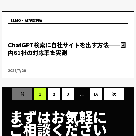
LLMO・AI検索対策
ChatGPT検索に自社サイトを出す方法——国
内61社の対応率を実測
2026/7/29
前
1
2
3
...
16
次
まずはお気軽に
ご相談ください