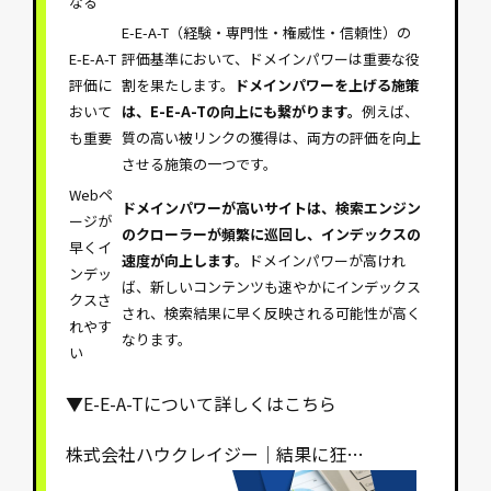
なる
E-E-A-T（経験・専門性・権威性・信頼性）の
E-E-A-T
評価基準において、ドメインパワーは重要な役
評価に
割を果たします。
ドメインパワーを上げる施策
おいて
は、E-E-A-Tの向上にも繋がります。
例えば、
も重要
質の高い被リンクの獲得は、両方の評価を向上
させる施策の一つです。
Webペ
ドメインパワーが高いサイトは、検索エンジン
ージが
のクローラーが頻繁に巡回し、インデックスの
早くイ
速度が向上します。
ドメインパワーが高けれ
ンデッ
ば、新しいコンテンツも速やかにインデックス
クスさ
され、検索結果に早く反映される可能性が高く
れやす
なります。
い
▼E-E-A-Tについて詳しくはこちら
株式会社ハウクレイジー｜結果に狂…