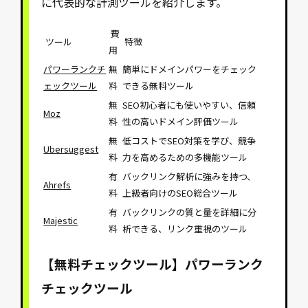
に代表的な計測ツールを紹介します。
費
ツール
特徴
用
パワーランクチ
無
簡単にドメインパワーをチェック
ェックツール
料
できる無料ツール
無
SEO初心者にも使いやすい、信頼
Moz
料
性の高いドメイン評価ツール
無
低コストでSEO対策を学び、競争
Ubersuggest
料
力を高めるための多機能ツール
有
バックリンク解析に強みを持つ、
Ahrefs
料
上級者向けのSEO総合ツール
有
バックリンクの質と量を詳細に分
Majestic
料
析できる、リンク重視のツール
【無料チェックツール】パワーランク
チェックツール