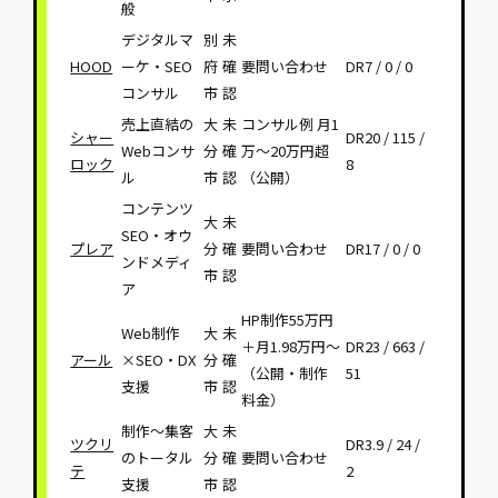
般
デジタルマ
別
未
HOOD
ーケ・SEO
府
確
要問い合わせ
DR7 / 0 / 0
コンサル
市
認
売上直結の
大
未
コンサル例 月1
シャー
DR20 / 115 /
Webコンサ
分
確
万〜20万円超
ロック
8
ル
市
認
（公開）
コンテンツ
大
未
SEO・オウ
プレア
分
確
要問い合わせ
DR17 / 0 / 0
ンドメディ
市
認
ア
HP制作55万円
Web制作
大
未
＋月1.98万円〜
DR23 / 663 /
アール
×SEO・DX
分
確
（公開・制作
51
支援
市
認
料金）
制作〜集客
大
未
ツクリ
DR3.9 / 24 /
のトータル
分
確
要問い合わせ
テ
2
支援
市
認