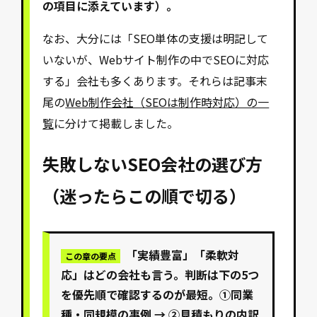
の項目に添えています）。
なお、大分には「SEO単体の支援は明記して
いないが、Webサイト制作の中でSEOに対応
する」会社も多くあります。それらは記事末
尾の
Web制作会社（SEOは制作時対応）の一
覧
に分けて掲載しました。
失敗しないSEO会社の選び方
（迷ったらこの順で切る）
「実績豊富」「柔軟対
この章の要点
応」はどの会社も言う。判断は下の5つ
を
優先順
で確認するのが最短。①同業
種・同規模の事例 → ②見積もりの内訳