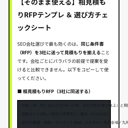
【そのまま使える】相見積も
りRFPテンプレ ＆ 選び方チェ
ックシート
SEO会社選びで最も効くのは、
同じ条件書
（RFP）を3社に送って見積もりを揃える
こと
です。会社ごとにバラバラの前提で提案を受
けると比較できません。以下をコピーして使
ってください。
■ 相見積もりRFP（3社に同送する）
・目的（例：問い合わせ月5件→15件、自社予約比率の向上）と期限
・対象サイトURL／現状の月間流入・順位（分かれば）

・自社の業種・商材／ターゲット地域（大分市内／県内全域／九州