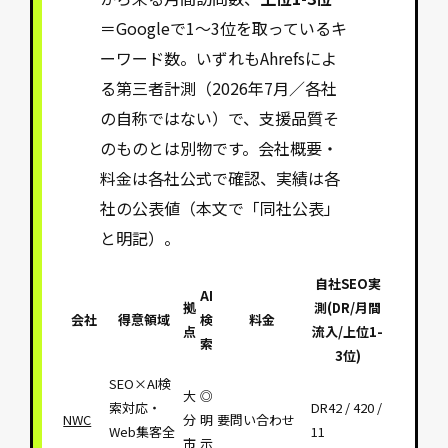
＝Googleで1〜3位を取っているキ
ーワード数。いずれもAhrefsによ
る第三者計測（2026年7月／各社
の自称ではない）で、支援品質そ
のものとは別物です。会社概要・
料金は各社公式で確認、実績は各
社の公表値（本文で「同社公表」
と明記）。
自社SEO実
AI
拠
測(DR/月間
会社
得意領域
検
料金
点
流入/上位1-
索
3位)
SEO×AI検
大
◎
索対応・
DR42 / 420 /
NWC
分
明
要問い合わせ
Web集客全
11
市
示