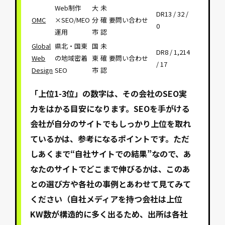
Web制作
大
未
DR13 / 32 /
OMC
×SEO/MEO
分
確
要問い合わせ
0
運用
市
認
Global
県北・国東
国
未
DR8 / 1,214
Web
の地域密着
東
確
要問い合わせ
/ 17
Design
SEO
市
認
「上位1-3位」の数字は、その会社のSEO実
力をはかる目安になります。SEOを手がける
会社が自分のサイトでもしっかり上位を取れ
ているかは、参考になるポイントです。ただ
しあくまで“自社サイトでの結果”なので、あ
なたのサイトでどこまで伸びるかは、このあ
との選び方や各社の事例とあわせて見てみて
ください（自社メディアを持つ会社は上位
KW数が構造的に多く出るため、出所は各社