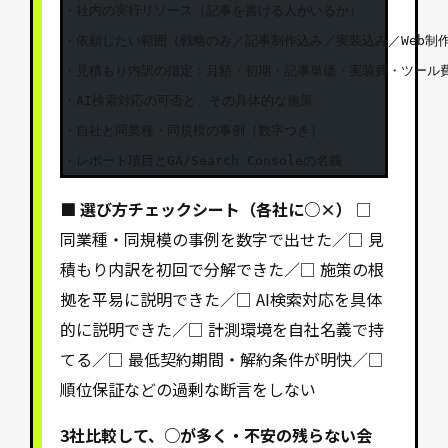
・社内の実行リソース（記事を書ける人がいるか）

・依頼したい範囲（戦略のみ／記事制作込み／実装込み／Web制作
・見積もり内訳の指定：月額・初期・記事単価・実装費・ツール費
・AI検索対応の可否と、その具体的な施策

・自社と同業種・同規模の事例（数字つき）

・レポート項目とGA/Search Consoleの名義
■ 選び方チェックシート（各社に○×）
□
同業種・同規模の事例を数字で出せた／□ 見
積もり内訳を初回で分解できた／□ 施策の根
拠を平易に説明できた／□ AI検索対応を具体
的に説明できた／□ 計測環境を自社名義で持
てる／□ 最低契約期間・解約条件が明快／□
順位保証などの過剰な断言をしない
3社比較して、○が多く・不安の残らない会