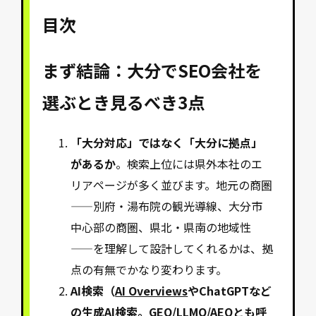
目次
まず結論：大分でSEO会社を
選ぶとき見るべき3点
「大分対応」ではなく「大分に拠点」
があるか
。検索上位には県外本社のエ
リアページが多く並びます。地元の商圏
——別府・湯布院の観光導線、大分市
中心部の商圏、県北・県南の地域性
——を理解して設計してくれるかは、拠
点の有無でかなり変わります。
AI検索（
AI Overviews
やChatGPTなど
の生成AI検索。GEO/LLMO/AEOとも呼