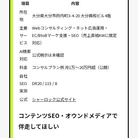
項目
内容
所在
大分県大分市府内町3-4-20 大分興和ビル4階
地
主要
Webコンサルティング・ネット広告運用・
サー
EC/BtoBマーケ支援・SEO（売上直結KWに限定
ビス
対応）
AI検索
公式明示は未確認
対応
料金
コンサルプラン例 月1万〜20万円超（公開）
自社
SEO
DR20 / 115 / 8
実測
公式
シャーロック公式サイト
コンテンツSEO・オウンドメディアで
伴走してほしい