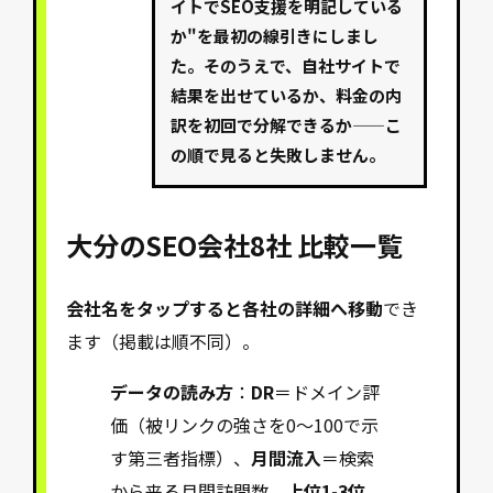
イトでSEO支援を明記している
か"を最初の線引きにしまし
た。そのうえで、自社サイトで
結果を出せているか、料金の内
訳を初回で分解できるか——こ
の順で見ると失敗しません。
大分のSEO会社8社 比較一覧
会社名をタップすると各社の詳細へ移動
でき
ます（掲載は順不同）。
データの読み方
：
DR
＝ドメイン評
価（被リンクの強さを0〜100で示
す第三者指標）、
月間流入
＝検索
から来る月間訪問数、
上位1-3位