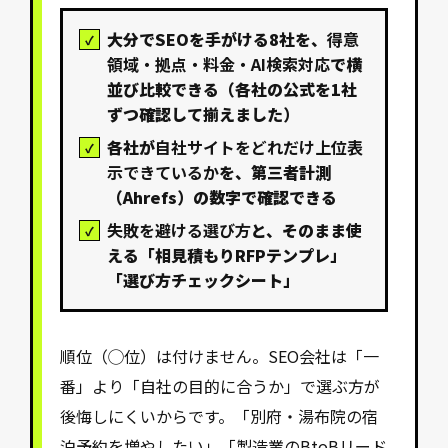
大分でSEOを手がける8社を、
得意
領域・拠点・料金・AI検索対応
で横
並び比較できる（各社の公式を1社
ずつ確認して揃えました）
各社が
自社サイトをどれだけ上位表
示できているか
を、第三者計測
（Ahrefs）の数字で確認できる
失敗を避ける選び方
と、そのまま使
える「相見積もりRFPテンプレ」
「選び方チェックシート」
順位（◯位）は付けません。SEO会社は「一
番」より「自社の目的に合うか」で選ぶ方が
後悔しにくいからです。「別府・湯布院の宿
泊予約を増やしたい」「製造業のBtoBリード