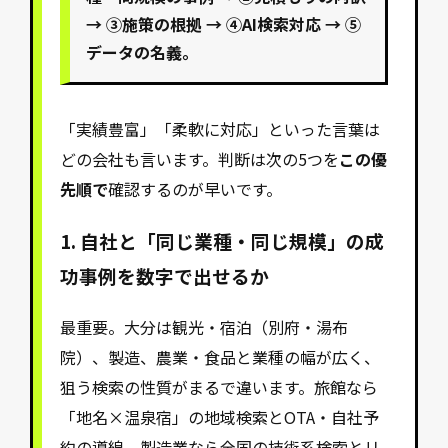
→ ③施策の根拠 → ④AI検索対応 → ⑤
データの名義。
「実績豊富」「柔軟に対応」といった言葉は
どの会社も言います。判断は次の5つを
この優
先順で
確認するのが早いです。
1. 自社と「同じ業種・同じ規模」の成
功事例を数字で出せるか
最重要。大分は観光・宿泊（別府・湯布
院）、製造、農業・食品と業種の幅が広く、
狙う検索の性質がまるで違います。旅館なら
「地名×温泉宿」の地域検索とOTA・自社予
約の導線、製造業なら全国の技術系検索とリ