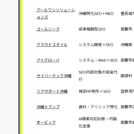
アールワンソリューシ
沖縄特化SEO＋MEO
豊見城
ョンズ
ゴールシーク
成果報酬型SEO
那覇市
クラウドスタイル
システム開発×SEO
沖縄県
アイグローバ
システム・Web×SEO
那覇市
SEO内部対策の実装代
サイバーテック沖縄
国頭村
行
リアサポート沖縄
格安HP制作＋SEO
宜野湾
沖縄トランプ
歯科・クリニック特化
那覇市
AI検索対応診断・内製
オービック
那覇市
化支援