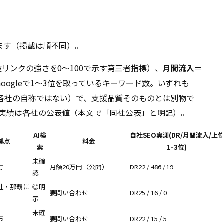
ます（掲載は順不同）。
リンクの強さを0〜100で示す第三者指標）、
月間流入
＝
Googleで1〜3位を取っているキーワード数。いずれも
7月／各社の自称ではない）で、支援品質そのものとは別物で
実績は各社の公表値（本文で「同社公表」と明記）。
AI検
自社SEO実測(DR/月間流入/上
拠点
料金
索
1-3位)
未確
町
月額20万円（公開）
DR22 / 486 / 19
認
社・那覇に
◎明
要問い合わせ
DR25 / 16 / 0
示
未確
市
要問い合わせ
DR22 / 15 / 5