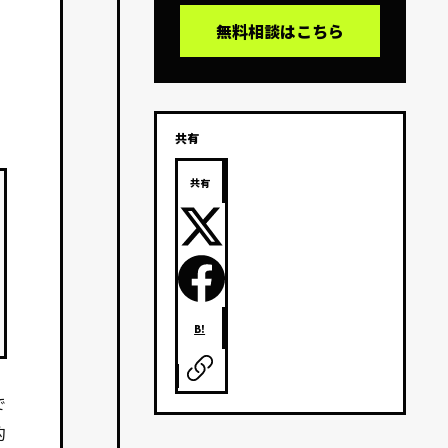
無料相談はこちら
共有
共有
B!
で
的