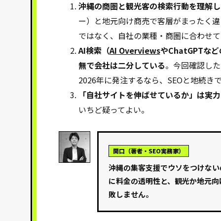
沖縄の商圏と観光客の検索行動を理解し
ー）と地元向け商売で客層がまったく違
ではなく、自社の業種・商圏に合わせて
AI検索（
AI Overviews
やChatGPTな
無で会社は二分している
。今回確認した
2026年に発注するなら、SEOと地続き
「自社サイトを伸ばせているか」は実力
いちど疑ってよい。
関口（著者・SEO実務家）
沖縄の集客支援でウソをつけない
に料金の透明性と、観光か地元向
敗しません。