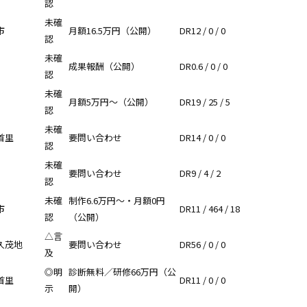
認
未確
市
月額16.5万円（公開）
DR12 / 0 / 0
認
未確
成果報酬（公開）
DR0.6 / 0 / 0
認
未確
月額5万円〜（公開）
DR19 / 25 / 5
認
未確
首里
要問い合わせ
DR14 / 0 / 0
認
未確
要問い合わせ
DR9 / 4 / 2
認
未確
制作6.6万円〜・月額0円
市
DR11 / 464 / 18
認
（公開）
△言
久茂地
要問い合わせ
DR56 / 0 / 0
及
◎明
診断無料／研修66万円（公
首里
DR11 / 0 / 0
示
開）