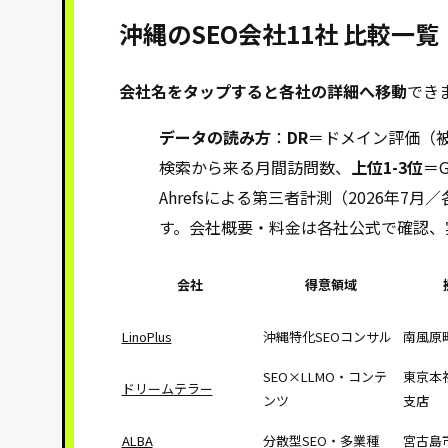
沖縄のSEO会社11社 比較一覧
会社名をタップすると各社の詳細へ移動
でき
データの読み方
：
DR
＝ドメイン評価（被
検索から来る月間訪問数、
上位1-3位
＝
Ahrefsによる第三者計測（2026年
す。会社概要・料金は各社公式で確認、
会社
得意領域
LinoPlus
沖縄特化SEOコンサル
南風原
SEO×LLMO・コンテ
東京本
ドリームテラー
ンツ
支店
ALBA
分散型SEO・多業種
宮古島