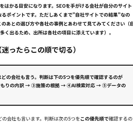
力をはかる目安になります。SEOを手がける会社が自分のサイト
るポイントです。ただしあくまで"自社サイトでの結果"なの
このあとの選び方や各社の事例とあわせて見てみてください（
に多く出るため、出所は各社の項目に添えています）。
（迷ったらこの順で切る）
はどの会社も言う。判断は下の5つを
優先順
で確認するのが
りの内訳 → ③施策の根拠 → ④AI検索対応 → ⑤データの
どの会社も言います。判断は次の5つを
この優先順で
確認するの