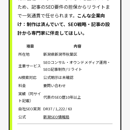
ため、記事のSEO要件の担保からリライトま
で一気通貫で任せられます。
こんな企業向
け：制作は済んでいて、SEO戦略・記事の設
計から専門家に伴走してほしい。
項目
内容
所在地
新潟県新潟市秋葉区
SEOコンサル・オウンドメディア運用・
主要サービス
SEO記事制作/リライト
AI検索対応
公式明示は未確認
料金
要問い合わせ
実績（同サイ
代表のSEO歴10年以上
ト記載）
自社SEO実測
DR37 / 1,222 / 63
公式
新潟SEO情報局