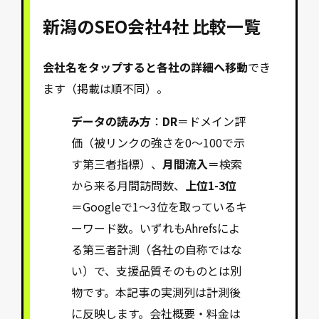
新潟のSEO会社4社 比較一覧
会社名をタップすると各社の詳細へ移動
でき
ます（掲載は順不同）。
データの読み方
：
DR
＝ドメイン評
価（被リンクの強さを0〜100で示
す第三者指標）、
月間流入
＝検索
から来る月間訪問数、
上位1-3位
＝Googleで1〜3位を取っているキ
ーワード数。いずれもAhrefsによ
る第三者計測（各社の自称ではな
い）で、支援品質そのものとは別
物です。本記事の実測列は計測後
に反映します。会社概要・料金は