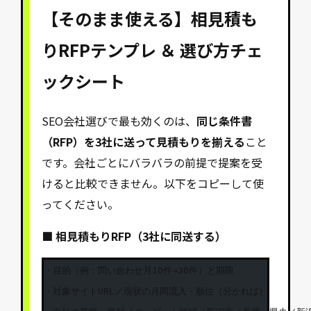
【そのまま使える】相見積も
りRFPテンプレ ＆ 選び方チェ
ックシート
SEO会社選びで最も効くのは、
同じ条件書
（RFP）を3社に送って見積もりを揃える
こと
です。会社ごとにバラバラの前提で提案を受
けると比較できません。以下をコピーして使
ってください。
■ 相見積もりRFP（3社に同送する）
・目的（例：問い合わせ月10件→30件）と期限

・対象サイトURL／現状の月間流入・順位（分かれば）
