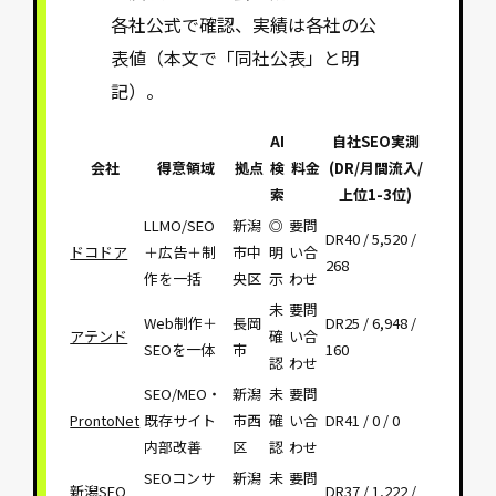
各社公式で確認、実績は各社の公
表値（本文で「同社公表」と明
記）。
AI
自社SEO実測
会社
得意領域
拠点
検
料金
(DR/月間流入/
索
上位1-3位)
LLMO/SEO
新潟
◎
要問
DR40 / 5,520 /
ドコドア
＋広告＋制
市中
明
い合
268
作を一括
央区
示
わせ
未
要問
Web制作＋
長岡
DR25 / 6,948 /
アテンド
確
い合
SEOを一体
市
160
認
わせ
SEO/MEO・
新潟
未
要問
ProntoNet
既存サイト
市西
確
い合
DR41 / 0 / 0
内部改善
区
認
わせ
SEOコンサ
新潟
未
要問
新潟SEO
DR37 / 1,222 /