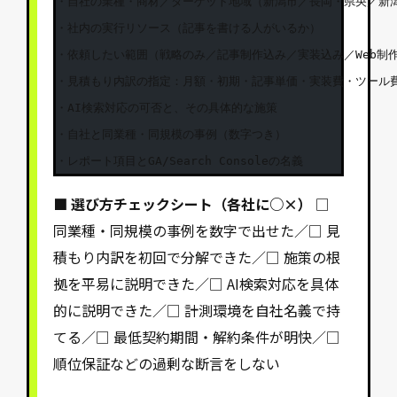
・自社の業種・商材／ターゲット地域（新潟市／長岡・県央／新潟
・社内の実行リソース（記事を書ける人がいるか）

・依頼したい範囲（戦略のみ／記事制作込み／実装込み／Web制作
・見積もり内訳の指定：月額・初期・記事単価・実装費・ツール費
・AI検索対応の可否と、その具体的な施策

・自社と同業種・同規模の事例（数字つき）

・レポート項目とGA/Search Consoleの名義
■ 選び方チェックシート（各社に○×）
□
同業種・同規模の事例を数字で出せた／□ 見
積もり内訳を初回で分解できた／□ 施策の根
拠を平易に説明できた／□ AI検索対応を具体
的に説明できた／□ 計測環境を自社名義で持
てる／□ 最低契約期間・解約条件が明快／□
順位保証などの過剰な断言をしない