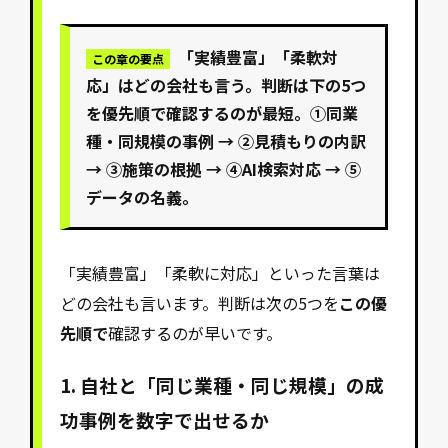
「実績豊富」「柔軟対
この章の要点
応」はどの会社も言う。判断は下の5つ
を
優先順
で確認するのが最短。①同業
種・同規模の事例 → ②見積もりの内訳
→ ③施策の根拠 → ④AI検索対応 → ⑤
データの名義。
「実績豊富」「柔軟に対応」といった言葉は
どの会社も言います。判断は次の5つを
この優
先順で
確認するのが早いです。
1. 自社と「同じ業種・同じ規模」の成
功事例を数字で出せるか