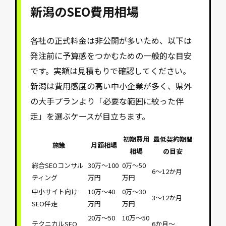
新潟のSEO費用相場
各社の正式料金は非公開が多いため、以下は
発注前に予算感をつかむための一般的な目安
です。実額は見積もりで確認してください。
新潟は費用感度の高い中小企業が多く、県外
の大手プランより「必要な範囲に絞った伴
走」を選ぶケースが目立ちます。
初期費用
最低契約期間
施策
月額相場
相場
の目安
総合SEOコンサル
30万〜100
0万〜50
6〜12か月
ティング
万円
万円
中小サイト向け
10万〜40
0万〜30
3〜12か月
SEO伴走
万円
万円
20万〜50
10万〜50
テクニカルSEO
6か月〜