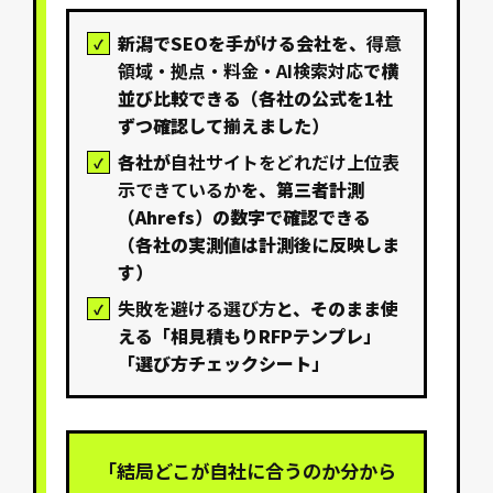
新潟でSEOを手がける会社を、
得意
領域・拠点・料金・AI検索対応
で横
並び比較できる（各社の公式を1社
ずつ確認して揃えました）
各社が
自社サイトをどれだけ上位表
示できているか
を、第三者計測
（Ahrefs）の数字で確認できる
（各社の実測値は計測後に反映しま
す）
失敗を避ける選び方
と、そのまま使
える「相見積もりRFPテンプレ」
「選び方チェックシート」
「結局どこが自社に合うのか分から