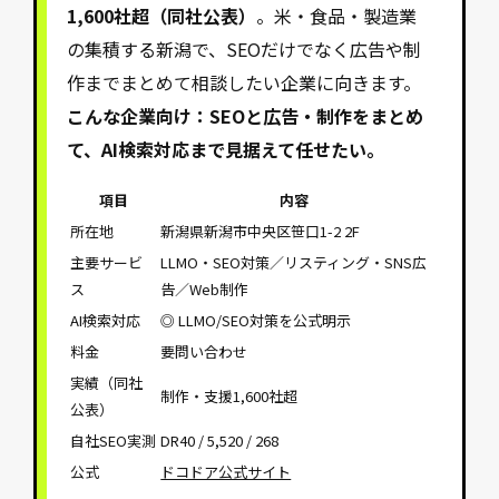
1,600社超（同社公表）
。米・食品・製造業
の集積する新潟で、SEOだけでなく広告や制
作までまとめて相談したい企業に向きます。
こんな企業向け：SEOと広告・制作をまとめ
て、AI検索対応まで見据えて任せたい。
項目
内容
所在地
新潟県新潟市中央区笹口1-2 2F
主要サービ
LLMO・SEO対策／リスティング・SNS広
ス
告／Web制作
AI検索対応
◎ LLMO/SEO対策を公式明示
料金
要問い合わせ
実績（同社
制作・支援1,600社超
公表）
自社SEO実測
DR40 / 5,520 / 268
公式
ドコドア公式サイト